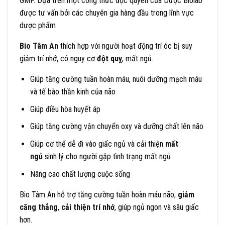
GMP. Dựa trên một công thức độc quyền của Dược Biolab
được tư vấn bởi các chuyên gia hàng đầu trong lĩnh vực
dược phẩm
Bio Tâm An
thích hợp với người hoạt động trí óc bị suy
giảm trí nhớ, có nguy cơ
đột quỵ
, mất ngủ.
Giúp tăng cường tuần hoàn máu, nuôi dưỡng mạch máu
và tế bào thần kinh của não
Giúp điều hòa huyết áp
Giúp tăng cường vận chuyển oxy và dưỡng chất lên não
Giúp cơ thể dễ đi vào giấc ngủ và cải thiện
mất
ngủ
sinh lý cho người gặp tình trạng mất ngủ
Nâng cao chất lượng cuộc sống
Bio Tâm An hỗ trợ tăng cường tuần hoàn máu não,
giảm
căng thẳng
,
cải thiện trí nhớ
, giúp ngủ ngon và sâu giấc
hơn.