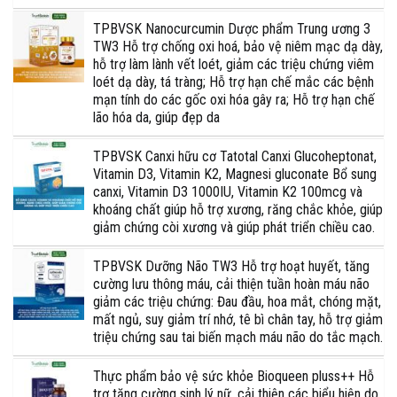
TPBVSK Nanocurcumin Dược phẩm Trung ương 3
TW3 Hỗ trợ chống oxi hoá, bảo vệ niêm mạc dạ dày,
hỗ trợ làm lành vết loét, giảm các triệu chứng viêm
loét dạ dày, tá tràng; Hỗ trợ hạn chế mắc các bệnh
mạn tính do các gốc oxi hóa gây ra; Hỗ trợ hạn chế
lão hóa da, giúp đẹp da
TPBVSK Canxi hữu cơ Tatotal Canxi Glucoheptonat,
Vitamin D3, Vitamin K2, Magnesi gluconate Bổ sung
canxi, Vitamin D3 1000IU, Vitamin K2 100mcg và
khoáng chất giúp hỗ trợ xương, răng chắc khỏe, giúp
giảm chứng còi xương và giúp phát triển chiều cao.
TPBVSK Dưỡng Não TW3 Hỗ trợ hoạt huyết, tăng
cường lưu thông máu, cải thiện tuần hoàn máu não
giảm các triệu chứng: Đau đầu, hoa mắt, chóng mặt,
mất ngủ, suy giảm trí nhớ, tê bì chân tay, hỗ trợ giảm
triệu chứng sau tai biến mạch máu não do tắc mạch.
Thực phẩm bảo vệ sức khỏe Bioqueen pluss++ Hỗ
trợ tăng cường sinh lý nữ, cải thiện các biểu hiện do