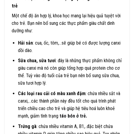
trẻ
Một chế độ ăn hợp lý, khoa học mang lại hiệu quả tuyệt vời
cho trẻ. Bạn nên bổ sung các thực phẩm giàu chất dinh
dưỡng như:
Hải sản
: cua, ốc, tôm,…sẽ giúp bé có được lượng canxi
dồi dào.
Sữa chua, sữa tươi
: đây là những thực phẩm không chỉ
giàu canxi mà nó còn giúp tổng hợp quá protein cho cơ
thể. Tuỳ vào độ tuổi của trẻ bạn nên bổ sung sữa chua,
sữa tươi hợp lý.
Các loại rau cải có màu xanh đậm
: chứa nhiều sắt và
canxi,…các thành phần này đều tốt cho quá trình phát
triển chiều cao cho trẻ và giúp hệ tiêu hoá luôn khoẻ
mạnh, giảm tình trạng
táo bón ở trẻ
.
Trứng gà
: chứa nhiều vitamin A, B1,..đặc biệt chứa
nhiều vitamin D giúp tăng chiều cao hiệu quả. Tuy nhiên,