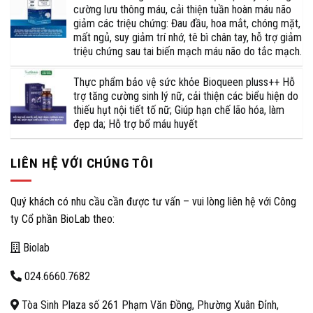
cường lưu thông máu, cải thiện tuần hoàn máu não
giảm các triệu chứng: Đau đầu, hoa mắt, chóng mặt,
mất ngủ, suy giảm trí nhớ, tê bì chân tay, hỗ trợ giảm
triệu chứng sau tai biến mạch máu não do tắc mạch.
Thực phẩm bảo vệ sức khỏe Bioqueen pluss++ Hỗ
trợ tăng cường sinh lý nữ, cải thiện các biểu hiện do
thiếu hụt nội tiết tố nữ; Giúp hạn chế lão hóa, làm
đẹp da; Hỗ trợ bổ máu huyết
LIÊN HỆ VỚI CHÚNG TÔI
Quý khách có nhu cầu cần được tư vấn – vui lòng liên hệ với Công
ty Cổ phần BioLab theo:
Biolab
024.6660.7682
Tòa Sinh Plaza số 261 Phạm Văn Đồng, Phường Xuân Đỉnh,