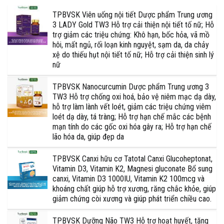
TPBVSK Viên uống nội tiết Dược phẩm Trung ương
3 LADY Gold TW3 Hỗ trợ cải thiện nội tiết tố nữ; Hỗ
trợ giảm các triệu chứng: Khô hạn, bốc hỏa, vã mồ
hôi, mất ngủ, rối loạn kinh nguyệt, sạm da, da chảy
xệ do thiếu hụt nội tiết tố nữ; Hỗ trợ cải thiện sinh lý
nữ
TPBVSK Nanocurcumin Dược phẩm Trung ương 3
TW3 Hỗ trợ chống oxi hoá, bảo vệ niêm mạc dạ dày,
hỗ trợ làm lành vết loét, giảm các triệu chứng viêm
loét dạ dày, tá tràng; Hỗ trợ hạn chế mắc các bệnh
mạn tính do các gốc oxi hóa gây ra; Hỗ trợ hạn chế
lão hóa da, giúp đẹp da
TPBVSK Canxi hữu cơ Tatotal Canxi Glucoheptonat,
Vitamin D3, Vitamin K2, Magnesi gluconate Bổ sung
canxi, Vitamin D3 1000IU, Vitamin K2 100mcg và
khoáng chất giúp hỗ trợ xương, răng chắc khỏe, giúp
giảm chứng còi xương và giúp phát triển chiều cao.
TPBVSK Dưỡng Não TW3 Hỗ trợ hoạt huyết, tăng