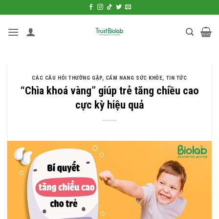
Bỏ
qua
nội
dung
CÁC CÂU HỎI THƯỜNG GẶP
,
CẨM NANG SỨC KHỎE
,
TIN TỨC
“Chìa khoá vàng” giúp trẻ tăng chiều cao
cực kỳ hiệu quả