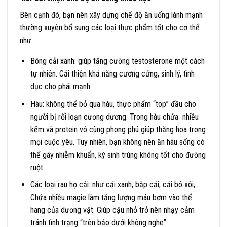
Bên cạnh đó, bạn nên xây dựng chế độ ăn uống lành mạnh
thường xuyên bổ sung các loại thực phẩm tốt cho cơ thể
như:
Bông cải xanh: giúp tăng cường testosterone một cách
tự nhiên. Cải thiện khả năng cương cứng, sinh lý, tình
dục cho phái mạnh.
Hàu: không thể bỏ qua hàu, thực phẩm “top” đầu cho
người bị rối loạn cương dương. Trong hàu chứa nhiều
kẽm và protein vô cùng phong phú giúp thăng hoa trong
mọi cuộc yêu. Tuy nhiên, bạn không nên ăn hàu sống có
thể gây nhiễm khuẩn, ký sinh trùng không tốt cho đường
ruột.
Các loại rau họ cải: như cải xanh, bắp cải, cải bó xôi,…
Chứa nhiều magie làm tăng lượng máu bơm vào thể
hang của dương vật. Giúp cậu nhỏ trở nên nhạy cảm
tránh tình trạng “trên bảo dưới không nghe”