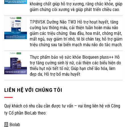
khoáng chất giúp hỗ trợ xương, răng chắc khỏe, giúp
giảm chứng còi xương và giúp phát triển chiều cao.
TPBVSK Dưỡng Não TW3 Hỗ trợ hoạt huyết, tăng
cường lưu thông máu, cải thiện tuần hoàn máu não
giảm các triệu chứng: Đau đầu, hoa mắt, chóng mặt,
mất ngủ, suy giảm trí nhớ, tê bì chân tay, hỗ trợ giảm
triệu chứng sau tai biến mạch máu não do tắc mạch.
Thực phẩm bảo vệ sức khỏe Bioqueen pluss++ Hỗ
trợ tăng cường sinh lý nữ, cải thiện các biểu hiện do
thiếu hụt nội tiết tố nữ; Giúp hạn chế lão hóa, làm
đẹp da; Hỗ trợ bổ máu huyết
LIÊN HỆ VỚI CHÚNG TÔI
Quý khách có nhu cầu cần được tư vấn – vui lòng liên hệ với Công
ty Cổ phần BioLab theo:
Biolab