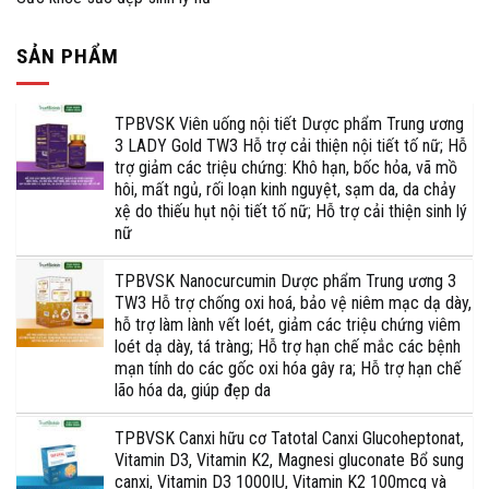
SẢN PHẨM
TPBVSK Viên uống nội tiết Dược phẩm Trung ương
3 LADY Gold TW3 Hỗ trợ cải thiện nội tiết tố nữ; Hỗ
trợ giảm các triệu chứng: Khô hạn, bốc hỏa, vã mồ
hôi, mất ngủ, rối loạn kinh nguyệt, sạm da, da chảy
xệ do thiếu hụt nội tiết tố nữ; Hỗ trợ cải thiện sinh lý
nữ
TPBVSK Nanocurcumin Dược phẩm Trung ương 3
TW3 Hỗ trợ chống oxi hoá, bảo vệ niêm mạc dạ dày,
hỗ trợ làm lành vết loét, giảm các triệu chứng viêm
loét dạ dày, tá tràng; Hỗ trợ hạn chế mắc các bệnh
mạn tính do các gốc oxi hóa gây ra; Hỗ trợ hạn chế
lão hóa da, giúp đẹp da
TPBVSK Canxi hữu cơ Tatotal Canxi Glucoheptonat,
Vitamin D3, Vitamin K2, Magnesi gluconate Bổ sung
canxi, Vitamin D3 1000IU, Vitamin K2 100mcg và