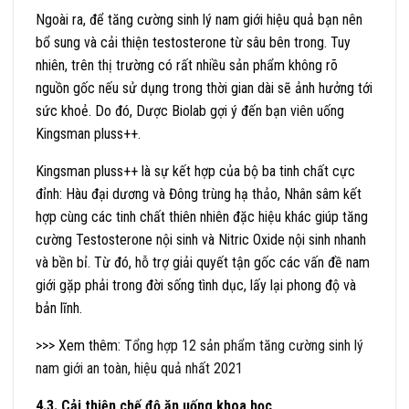
Ngoài ra, để tăng cường sinh lý nam giới hiệu quả bạn nên
bổ sung và cải thiện testosterone từ sâu bên trong. Tuy
nhiên, trên thị trường có rất nhiều sản phẩm không rõ
nguồn gốc nếu sử dụng trong thời gian dài sẽ ảnh hưởng tới
sức khoẻ. Do đó, Dược Biolab gợi ý đến bạn viên uống
Kingsman pluss++.
Kingsman pluss++ là sự kết hợp của bộ ba tinh chất cực
đỉnh: Hàu đại dương và Đông trùng hạ thảo, Nhân sâm kết
hợp cùng các tinh chất thiên nhiên đặc hiệu khác giúp tăng
cường Testosterone nội sinh và Nitric Oxide nội sinh nhanh
và bền bỉ. Từ đó, hỗ trợ giải quyết tận gốc các vấn đề nam
giới gặp phải trong đời sống tình dục, lấy lại phong độ và
bản lĩnh.
>>> Xem thêm:
Tổng hợp 12 sản phẩm tăng cường sinh lý
nam giới an toàn, hiệu quả nhất 2021
4.3. Cải thiện chế độ ăn uống khoa học