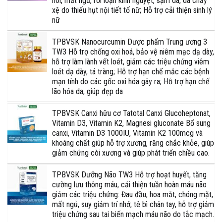
hôi, mất ngủ, rối loạn kinh nguyệt, sạm da, da chảy
xệ do thiếu hụt nội tiết tố nữ; Hỗ trợ cải thiện sinh lý
nữ
TPBVSK Nanocurcumin Dược phẩm Trung ương 3
TW3 Hỗ trợ chống oxi hoá, bảo vệ niêm mạc dạ dày,
hỗ trợ làm lành vết loét, giảm các triệu chứng viêm
loét dạ dày, tá tràng; Hỗ trợ hạn chế mắc các bệnh
mạn tính do các gốc oxi hóa gây ra; Hỗ trợ hạn chế
lão hóa da, giúp đẹp da
TPBVSK Canxi hữu cơ Tatotal Canxi Glucoheptonat,
Vitamin D3, Vitamin K2, Magnesi gluconate Bổ sung
canxi, Vitamin D3 1000IU, Vitamin K2 100mcg và
khoáng chất giúp hỗ trợ xương, răng chắc khỏe, giúp
giảm chứng còi xương và giúp phát triển chiều cao.
TPBVSK Dưỡng Não TW3 Hỗ trợ hoạt huyết, tăng
cường lưu thông máu, cải thiện tuần hoàn máu não
giảm các triệu chứng: Đau đầu, hoa mắt, chóng mặt,
mất ngủ, suy giảm trí nhớ, tê bì chân tay, hỗ trợ giảm
triệu chứng sau tai biến mạch máu não do tắc mạch.