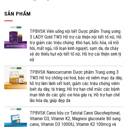
SẢN PHẨM
TPBVSK Viên uống nội tiết Dược phẩm Trung ương
3 LADY Gold TW3 Hỗ trợ cải thiện nội tiết tố nữ; Hỗ
trợ giảm các triệu chứng: Khô hạn, bốc hỏa, vã mồ
hôi, mất ngủ, rối loạn kinh nguyệt, sạm da, da chảy
xệ do thiếu hụt nội tiết tố nữ; Hỗ trợ cải thiện sinh lý
nữ
TPBVSK Nanocurcumin Dược phẩm Trung ương 3
TW3 Hỗ trợ chống oxi hoá, bảo vệ niêm mạc dạ dày,
hỗ trợ làm lành vết loét, giảm các triệu chứng viêm
loét dạ dày, tá tràng; Hỗ trợ hạn chế mắc các bệnh
mạn tính do các gốc oxi hóa gây ra; Hỗ trợ hạn chế
lão hóa da, giúp đẹp da
TPBVSK Canxi hữu cơ Tatotal Canxi Glucoheptonat,
Vitamin D3, Vitamin K2, Magnesi gluconate Bổ sung
canxi, Vitamin D3 1000IU, Vitamin K2 100mcg và