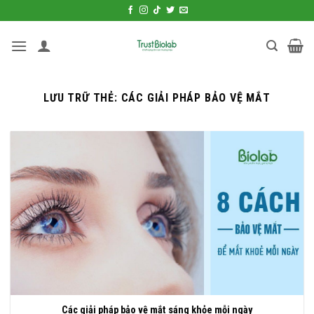
Bỏ
qua
nội
dung
LƯU TRỮ THẺ:
CÁC GIẢI PHÁP BẢO VỆ MẮT
Các giải pháp bảo vệ mắt sáng khỏe mỗi ngày