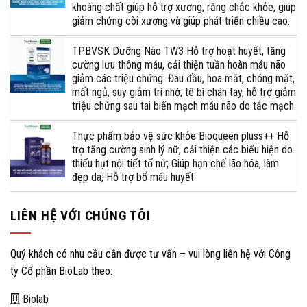
khoáng chất giúp hỗ trợ xương, răng chắc khỏe, giúp
giảm chứng còi xương và giúp phát triển chiều cao.
TPBVSK Dưỡng Não TW3 Hỗ trợ hoạt huyết, tăng
cường lưu thông máu, cải thiện tuần hoàn máu não
giảm các triệu chứng: Đau đầu, hoa mắt, chóng mặt,
mất ngủ, suy giảm trí nhớ, tê bì chân tay, hỗ trợ giảm
triệu chứng sau tai biến mạch máu não do tắc mạch.
Thực phẩm bảo vệ sức khỏe Bioqueen pluss++ Hỗ
trợ tăng cường sinh lý nữ, cải thiện các biểu hiện do
thiếu hụt nội tiết tố nữ; Giúp hạn chế lão hóa, làm
đẹp da; Hỗ trợ bổ máu huyết
LIÊN HỆ VỚI CHÚNG TÔI
Quý khách có nhu cầu cần được tư vấn – vui lòng liên hệ với Công
ty Cổ phần BioLab theo:
Biolab