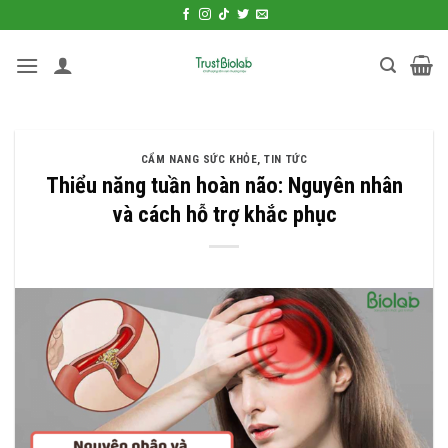
Bỏ
qua
nội
dung
CẨM NANG SỨC KHỎE
,
TIN TỨC
Thiểu năng tuần hoàn não: Nguyên nhân
và cách hỗ trợ khắc phục