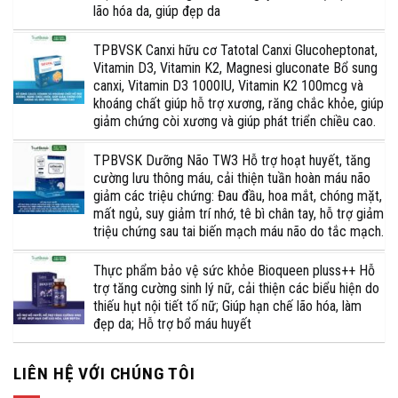
lão hóa da, giúp đẹp da
TPBVSK Canxi hữu cơ Tatotal Canxi Glucoheptonat,
Vitamin D3, Vitamin K2, Magnesi gluconate Bổ sung
canxi, Vitamin D3 1000IU, Vitamin K2 100mcg và
khoáng chất giúp hỗ trợ xương, răng chắc khỏe, giúp
giảm chứng còi xương và giúp phát triển chiều cao.
TPBVSK Dưỡng Não TW3 Hỗ trợ hoạt huyết, tăng
cường lưu thông máu, cải thiện tuần hoàn máu não
giảm các triệu chứng: Đau đầu, hoa mắt, chóng mặt,
mất ngủ, suy giảm trí nhớ, tê bì chân tay, hỗ trợ giảm
triệu chứng sau tai biến mạch máu não do tắc mạch.
Thực phẩm bảo vệ sức khỏe Bioqueen pluss++ Hỗ
trợ tăng cường sinh lý nữ, cải thiện các biểu hiện do
thiếu hụt nội tiết tố nữ; Giúp hạn chế lão hóa, làm
đẹp da; Hỗ trợ bổ máu huyết
LIÊN HỆ VỚI CHÚNG TÔI