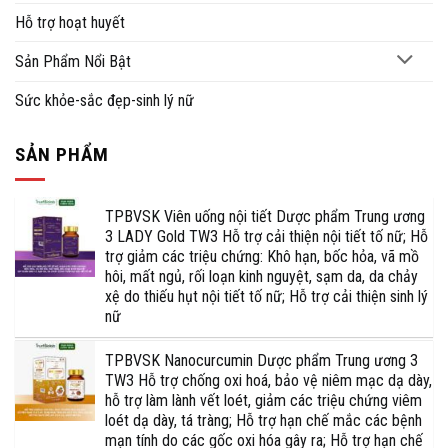
Hỗ trợ hoạt huyết
Sản Phẩm Nổi Bật
Sức khỏe-sắc đẹp-sinh lý nữ
SẢN PHẨM
TPBVSK Viên uống nội tiết Dược phẩm Trung ương
3 LADY Gold TW3 Hỗ trợ cải thiện nội tiết tố nữ; Hỗ
trợ giảm các triệu chứng: Khô hạn, bốc hỏa, vã mồ
hôi, mất ngủ, rối loạn kinh nguyệt, sạm da, da chảy
xệ do thiếu hụt nội tiết tố nữ; Hỗ trợ cải thiện sinh lý
nữ
TPBVSK Nanocurcumin Dược phẩm Trung ương 3
TW3 Hỗ trợ chống oxi hoá, bảo vệ niêm mạc dạ dày,
hỗ trợ làm lành vết loét, giảm các triệu chứng viêm
loét dạ dày, tá tràng; Hỗ trợ hạn chế mắc các bệnh
mạn tính do các gốc oxi hóa gây ra; Hỗ trợ hạn chế