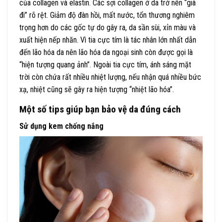
của collagen và elastin. Các sợi collagen ở da trở nên “già
đi” rõ rệt. Giảm độ đàn hồi, mất nước, tổn thương nghiêm
trọng hơn do các gốc tự do gây ra, da sần sùi, xỉn màu và
xuất hiện nếp nhăn. Vì tia cực tím là tác nhân lớn nhất dẫn
đến lão hóa da nên lão hóa da ngoại sinh còn được gọi là
“hiện tượng quang ảnh”. Ngoài tia cực tím, ánh sáng mặt
trời còn chứa rất nhiều nhiệt lượng, nếu nhận quá nhiều bức
xạ, nhiệt cũng sẽ gây ra hiện tượng “nhiệt lão hóa”.
Một số tips giúp bạn bảo vệ da đúng cách
Sử dụng kem chống nắng