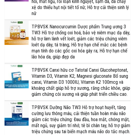
hôi, mất ngủ, rối loạn kinh nguyệt, sạm da, da chảy
xệ do thiếu hụt nội tiết tố nữ; Hỗ trợ cải thiện sinh lý
nữ
TPBVSK Nanocurcumin Dược phẩm Trung ương 3
TW3 Hỗ trợ chống oxi hoá, bảo vệ niêm mạc dạ dày,
hỗ trợ làm lành vết loét, giảm các triệu chứng viêm
loét dạ dày, tá tràng; Hỗ trợ hạn chế mắc các bệnh
mạn tính do các gốc oxi hóa gây ra; Hỗ trợ hạn chế
lão hóa da, giúp đẹp da
TPBVSK Canxi hữu cơ Tatotal Canxi Glucoheptonat,
Vitamin D3, Vitamin K2, Magnesi gluconate Bổ sung
canxi, Vitamin D3 1000IU, Vitamin K2 100mcg và
khoáng chất giúp hỗ trợ xương, răng chắc khỏe, giúp
giảm chứng còi xương và giúp phát triển chiều cao.
TPBVSK Dưỡng Não TW3 Hỗ trợ hoạt huyết, tăng
cường lưu thông máu, cải thiện tuần hoàn máu não
giảm các triệu chứng: Đau đầu, hoa mắt, chóng mặt,
mất ngủ, suy giảm trí nhớ, tê bì chân tay, hỗ trợ giảm
triệu chứng sau tai biến mạch máu não do tắc mạch.