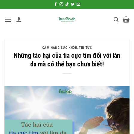
Bỏ
qua
nội
dung
CẨM NANG SỨC KHỎE
,
TIN TỨC
Những tác hại của tia cực tím đối với làn
da mà có thể bạn chưa biết!