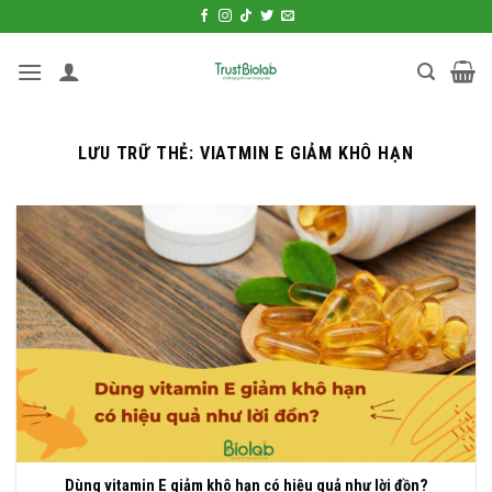
Bỏ
qua
nội
dung
LƯU TRỮ THẺ:
VIATMIN E GIẢM KHÔ HẠN
Dùng vitamin E giảm khô hạn có hiệu quả như lời đồn?