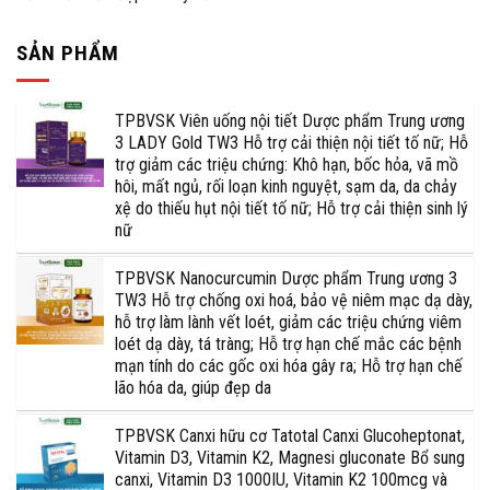
SẢN PHẨM
TPBVSK Viên uống nội tiết Dược phẩm Trung ương
3 LADY Gold TW3 Hỗ trợ cải thiện nội tiết tố nữ; Hỗ
trợ giảm các triệu chứng: Khô hạn, bốc hỏa, vã mồ
hôi, mất ngủ, rối loạn kinh nguyệt, sạm da, da chảy
xệ do thiếu hụt nội tiết tố nữ; Hỗ trợ cải thiện sinh lý
nữ
TPBVSK Nanocurcumin Dược phẩm Trung ương 3
TW3 Hỗ trợ chống oxi hoá, bảo vệ niêm mạc dạ dày,
hỗ trợ làm lành vết loét, giảm các triệu chứng viêm
loét dạ dày, tá tràng; Hỗ trợ hạn chế mắc các bệnh
mạn tính do các gốc oxi hóa gây ra; Hỗ trợ hạn chế
lão hóa da, giúp đẹp da
TPBVSK Canxi hữu cơ Tatotal Canxi Glucoheptonat,
Vitamin D3, Vitamin K2, Magnesi gluconate Bổ sung
canxi, Vitamin D3 1000IU, Vitamin K2 100mcg và