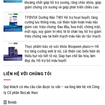
khoáng chất giúp hỗ trợ xương, răng chắc khỏe, giúp
giảm chứng còi xương và giúp phát triển chiều cao.
TPBVSK Dưỡng Não TW3 Hỗ trợ hoạt huyết, tăng
cường lưu thông máu, cải thiện tuần hoàn máu não
giảm các triệu chứng: Đau đầu, hoa mắt, chóng mặt,
mất ngủ, suy giảm trí nhớ, tê bì chân tay, hỗ trợ giảm
triệu chứng sau tai biến mạch máu não do tắc mạch.
Thực phẩm bảo vệ sức khỏe Bioqueen pluss++ Hỗ
trợ tăng cường sinh lý nữ, cải thiện các biểu hiện do
thiếu hụt nội tiết tố nữ; Giúp hạn chế lão hóa, làm
đẹp da; Hỗ trợ bổ máu huyết
LIÊN HỆ VỚI CHÚNG TÔI
Quý khách có nhu cầu cần được tư vấn – vui lòng liên hệ với Công
ty Cổ phần BioLab theo:
Biolab