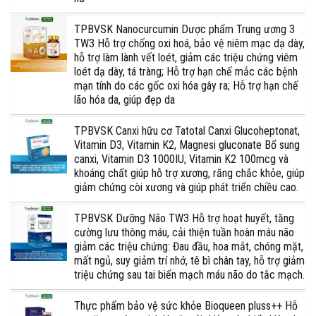
TPBVSK Nanocurcumin Dược phẩm Trung ương 3
TW3 Hỗ trợ chống oxi hoá, bảo vệ niêm mạc dạ dày,
hỗ trợ làm lành vết loét, giảm các triệu chứng viêm
loét dạ dày, tá tràng; Hỗ trợ hạn chế mắc các bệnh
mạn tính do các gốc oxi hóa gây ra; Hỗ trợ hạn chế
lão hóa da, giúp đẹp da
TPBVSK Canxi hữu cơ Tatotal Canxi Glucoheptonat,
Vitamin D3, Vitamin K2, Magnesi gluconate Bổ sung
canxi, Vitamin D3 1000IU, Vitamin K2 100mcg và
khoáng chất giúp hỗ trợ xương, răng chắc khỏe, giúp
giảm chứng còi xương và giúp phát triển chiều cao.
TPBVSK Dưỡng Não TW3 Hỗ trợ hoạt huyết, tăng
cường lưu thông máu, cải thiện tuần hoàn máu não
giảm các triệu chứng: Đau đầu, hoa mắt, chóng mặt,
mất ngủ, suy giảm trí nhớ, tê bì chân tay, hỗ trợ giảm
triệu chứng sau tai biến mạch máu não do tắc mạch.
Thực phẩm bảo vệ sức khỏe Bioqueen pluss++ Hỗ