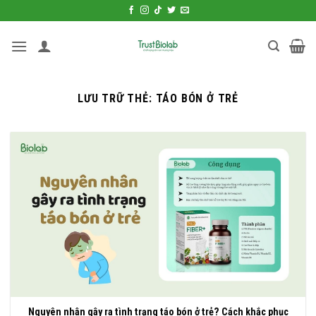
Bỏ
qua
nội
dung
LƯU TRỮ THẺ:
TÁO BÓN Ở TRẺ
Nguyên nhân gây ra tình trạng táo bón ở trẻ? Cách khắc phục