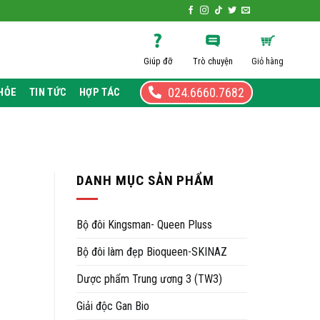
Giúp đỡ
Trò chuyện
Giỏ hàng
024.6660.7682
HỎE
TIN TỨC
HỢP TÁC
DANH MỤC SẢN PHẨM
Bộ đôi Kingsman- Queen Pluss
Bộ đôi làm đẹp Bioqueen-SKINAZ
Dược phẩm Trung ương 3 (TW3)
Giải độc Gan Bio