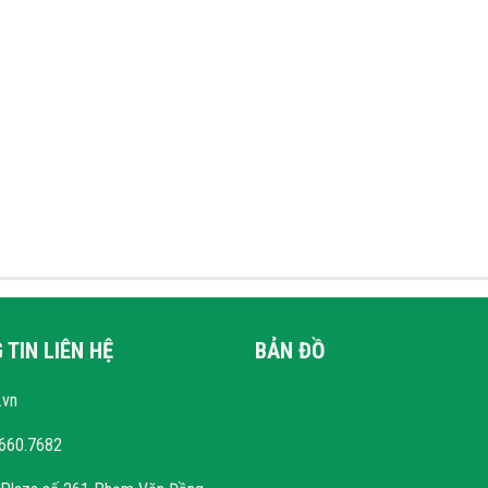
TIN LIÊN HỆ
BẢN ĐỒ
.vn
660.7682