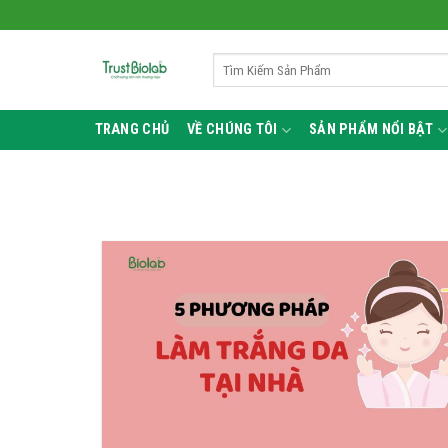
Bỏ
qua
nội
Tìm
kiếm:
dung
TRANG CHỦ
VỀ CHÚNG TÔI
SẢN PHẨM NỔI BẬT