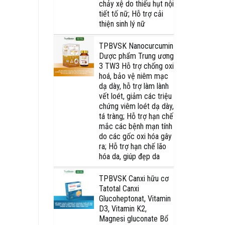
chảy xệ do thiếu hụt nội
tiết tố nữ; Hỗ trợ cải
thiện sinh lý nữ
TPBVSK Nanocurcumin
Dược phẩm Trung ương
3 TW3 Hỗ trợ chống oxi
hoá, bảo vệ niêm mạc
dạ dày, hỗ trợ làm lành
vết loét, giảm các triệu
chứng viêm loét dạ dày,
tá tràng; Hỗ trợ hạn chế
mắc các bệnh mạn tính
do các gốc oxi hóa gây
ra; Hỗ trợ hạn chế lão
hóa da, giúp đẹp da
TPBVSK Canxi hữu cơ
Tatotal Canxi
Glucoheptonat, Vitamin
D3, Vitamin K2,
Magnesi gluconate Bổ